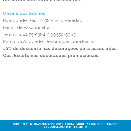
Oficina dos Sonhos
Rua Conde D’eu, nº 38 – Sitio Paredão
Ferraz de Vasconcelos
Telefone: 4675-0384 / 99550-5969
Ramo de Atividade: Decorações para Festas
10% de desconto nas decorações para associados.
Obs: Exceto nas decorações promocionais.
CIDADES ATENDIDAS: SUZANO | POA | ITAQUA | MOGI DAS CRUZES | FERRAZ DE
VASCONCELOS | BIRITIBA MIRIM